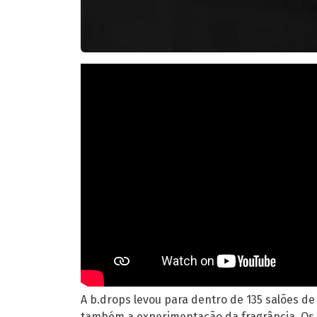
A b.drops levou para dentro de 135 salões de
também a experimentação da fragrância. Os