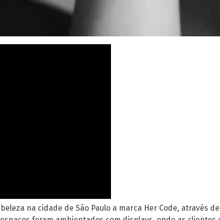
 beleza na cidade de São Paulo a marca Her Code, através de 
 espaços foram ambientados com displays, onde as cliente